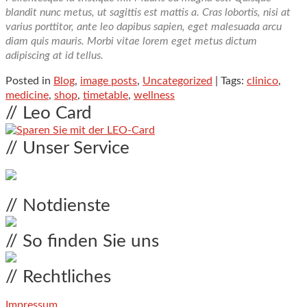
blandit nunc metus, ut sagittis est mattis a. Cras lobortis, nisi at
varius porttitor, ante leo dapibus sapien, eget malesuada arcu
diam quis mauris. Morbi vitae lorem eget metus dictum
adipiscing at id tellus.
Posted in
Blog
,
image posts
,
Uncategorized
| Tags:
clinico
,
medicine
,
shop
,
timetable
,
wellness
// Leo Card
// Unser Service
// Notdienste
// So finden Sie uns
// Rechtliches
Impressum