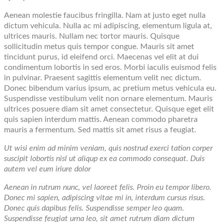
Aenean molestie faucibus fringilla. Nam at justo eget nulla
dictum vehicula. Nulla ac mi adipiscing, elementum ligula at,
ultrices mauris. Nullam nec tortor mauris. Quisque
sollicitudin metus quis tempor congue. Mauris sit amet
tincidunt purus, id eleifend orci. Maecenas vel elit at dui
condimentum lobortis in sed eros. Morbi iaculis euismod felis
in pulvinar. Praesent sagittis elementum velit nec dictum.
Donec bibendum varius ipsum, ac pretium metus vehicula eu.
Suspendisse vestibulum velit non ornare elementum. Mauris
ultrices posuere diam sit amet consectetur. Quisque eget elit
quis sapien interdum mattis. Aenean commodo pharetra
mauris a fermentum. Sed mattis sit amet risus a feugiat.
Ut wisi enim ad minim veniam, quis nostrud exerci tation corper
suscipit lobortis nisl ut aliqup ex ea commodo consequat. Duis
autem vel eum iriure dolor
Aenean in rutrum nunc, vel laoreet felis. Proin eu tempor libero.
Donec mi sapien, adipiscing vitae mi in, interdum cursus risus.
Donec quis dapibus felis. Suspendisse semper leo quam.
Suspendisse feugiat urna leo, sit amet rutrum diam dictum