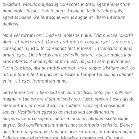
tincidunt. Mauris adipiscing consectetur ante, eget elementum
nunc mollis iaculis. Sed in purus tristique, lacinia tellus quis,
egestas neque. Pellentesque varius augue et libero interdum
dapibus.
Nam vel rutrum orci. Sed vel molestie nulla. Etiam vitae lobortis
diam, et auctor erat. Donec erat metus, congue eget tempus at,
consequat a justo. In consequat lectus lorem, in vehicula mauris
ornare eget. Duis luctus ante sed odio ornare, auctor malesuada
eros lobortis. Aenean placerat mi est, ac porta sem pulvinar eu.
Proin faucibus, nisi at mattis laoreet, ante augue tristique orci, eu
rutrum lorem lectus quis arcu. Fusce a tempor tellus, non aliquet
enim. Ut eget fermentum nunc.
Sed elementum, libero sed vehicula facilisis, dolor felis pulvinar
magna, vitae ornare diam mi sed arcu. Fusce placerat est quis dui
elementum, et consectetur mi sodales. Cras eget consequat
sapien. Vestibulum egestas ac metus sed condimentum.
Suspendisse arcu sapien, luctus in arcu et, aliquam scelerisque
augue. Sed condimentum mauris nec commodo vehicula. Donec
quis lorem aliquam, vestibulum lacus sit amet, fermentum augue.
Pellentesque id tristique mi. Mauris eu magna est. Quisque