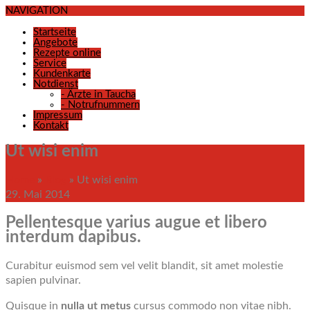
NAVIGATION
Startseite
Angebote
Rezepte online
Service
Kundenkarte
Notdienst
-
Ärzte in Taucha
-
Notrufnummern
Impressum
Kontakt
Ut wisi enim
Home
»
Blog
»
Ut wisi enim
29. Mai 2014
Pellentesque varius augue et libero
interdum dapibus.
Curabitur euismod sem vel velit blandit, sit amet molestie
sapien pulvinar.
Quisque in
nulla ut metus
cursus commodo non vitae nibh.